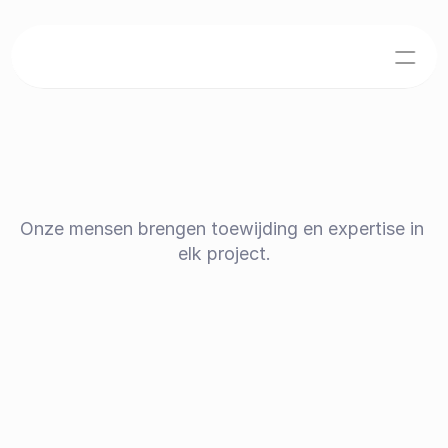
Over ons
Team
Jobs
T
e
a
m
H
u
b
l
e
y
Home
Onze mensen brengen toewijding en expertise in 
elk project.
Modelwoningen
Realisaties
Events