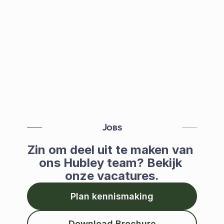
samenwerkingen. 
Email
gauthier.lambert@houseofsteel.be
Linkedin
Gauthier Lambert
Jobs
Zin om deel uit te maken van 
ons Hubley team? Bekijk 
onze vacatures.
Plan kennismaking
Download Brochure