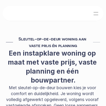
Over ons
Team
Sleutel-op-de-deur woning aan 
Jobs
vaste prijs én planning
Een instapklare woning op 
Home
maat met vaste prijs, vaste 
Modelwoningen
planning en één 
bouwpartner.
Realisaties
Met sleutel-op-de-deur bouwen kies je voor 
Events
comfort en duidelijkheid. Je woning wordt 
volledig afgewerkt opgeleverd, volgens vooraf 
vastgelegde afspraken. Geen losse aannemers, 