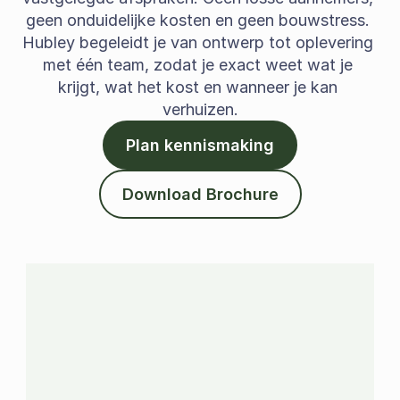
Te koop
geen onduidelijke kosten en geen bouwstress. 
Hubley begeleidt je van ontwerp tot oplevering 
Contact
met één team, zodat je exact weet wat je 
krijgt, wat het kost en wanneer je kan 
Nieuwbouw
verhuizen.
Sloop &
heropbouw
Plan kennismaking
Modelwoning
Download Brochure
Jobs
Team
Over ons
Plan kennismaking
De voordelen van bouwen met 
hubley