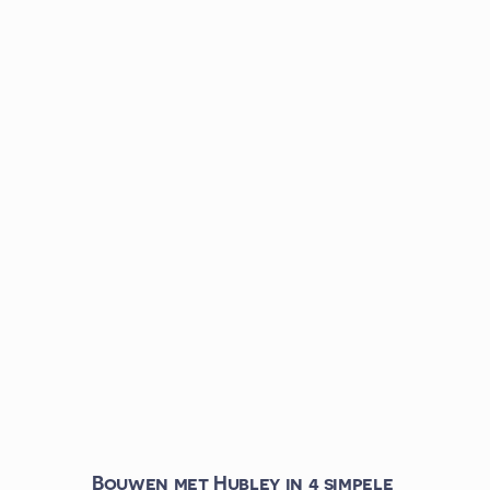
Zo zie je het concept, nog voor je
beslist.
Gedetailleerde prijs en advies
Zwart op wit, met onze visie op je
project.
Liever bellen?
02 580 20 02
(ma–vr, 08:00–
16:45)
Heb je eerst vragen over Hubley voordat je je
aanmeldt?
Neem contact op
of
download onze
brochure
.
Bouwen met Hubley in 4 simpele 