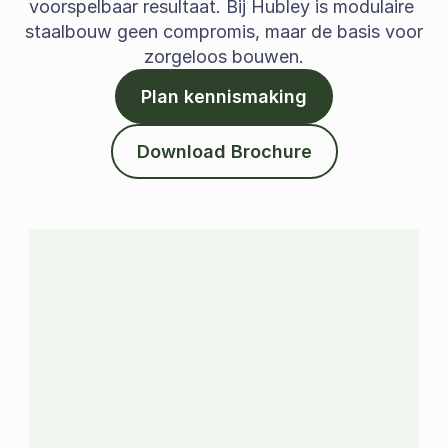
Te koop
voorspelbaar resultaat. Bij Hubley is modulaire 
staalbouw geen compromis, maar de basis voor 
zorgeloos bouwen.
Contact
Plan kennismaking
Nieuwbouw
Sloop &
Download Brochure
heropbouw
Modelwoning
Jobs
Team
Over ons
Plan kennismaking
De voordelen van bouwen met 
hubley
Je weet exact waar je aan toe 
bent, op elk moment.