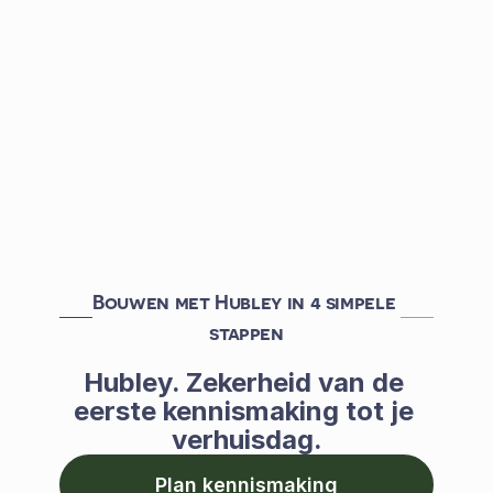
project.
Liever bellen?
02 580 20 02
(ma–vr, 08:00–
16:45)
Heb je eerst vragen over Hubley voordat je je
aanmeldt?
Neem contact op
of
download onze
brochure
.
Bouwen met Hubley in 4 simpele 
stappen
Hubley. Zekerheid van de 
eerste kennismaking tot je 
verhuisdag.
Plan kennismaking