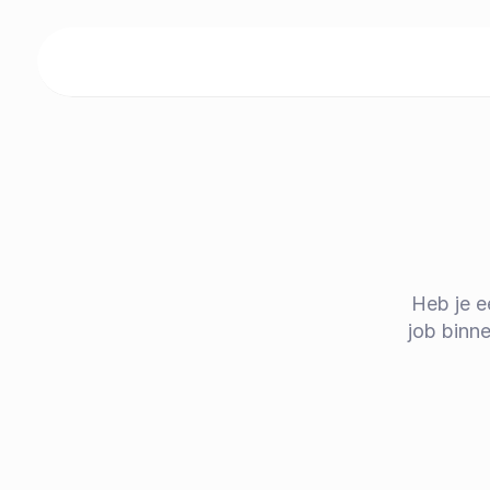
Home
Heb je e
Modelwoningen
job binn
Realisaties
Events